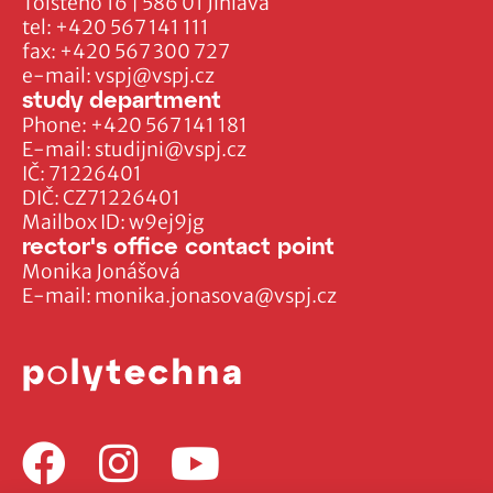
Tolstého 16 | 586 01 Jihlava
tel:
+420 567 141 111
fax:
+420 567 300 727
e-mail:
vspj@vspj.cz
study department
Phone:
+420 567 141 181
E-mail:
studijni@vspj.cz
IČ: 71226401
DIČ: CZ71226401
Mailbox ID: w9ej9jg
rector's office contact point
Monika Jonášová
E-mail:
monika.jonasova@vspj.cz