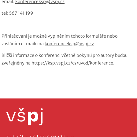
email:
konferenceksp@vspj.cz
tel: 567 141 199
Přihlašování je možné vyplněním
tohoto formuláře
nebo
zasláním e-mailu na
konferenceksp@vspj.cz
.
Bližší informace o konferenci včetně pokynů pro autory budou
zveřejněny na
https://ksp.vspj.cz/cs/uvod/konference
.